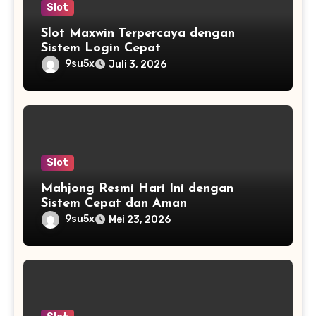
Slot
Slot Maxwin Terpercaya dengan
Sistem Login Cepat
9su5x
Juli 3, 2026
Slot
Mahjong Resmi Hari Ini dengan
Sistem Cepat dan Aman
9su5x
Mei 23, 2026