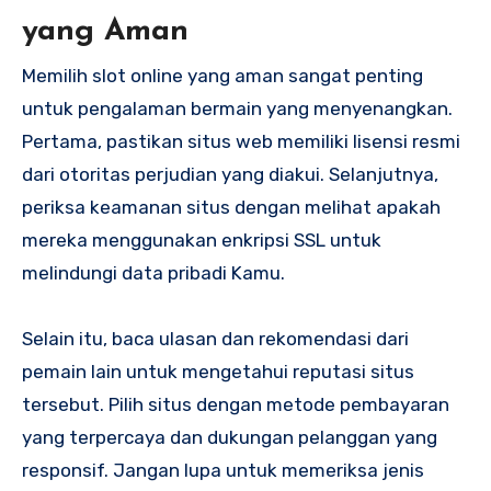
yang Aman
Memilih slot online yang aman sangat penting
untuk pengalaman bermain yang menyenangkan.
Pertama, pastikan situs web memiliki lisensi resmi
dari otoritas perjudian yang diakui. Selanjutnya,
periksa keamanan situs dengan melihat apakah
mereka menggunakan enkripsi SSL untuk
melindungi data pribadi Kamu.
Selain itu, baca ulasan dan rekomendasi dari
pemain lain untuk mengetahui reputasi situs
tersebut. Pilih situs dengan metode pembayaran
yang terpercaya dan dukungan pelanggan yang
responsif. Jangan lupa untuk memeriksa jenis