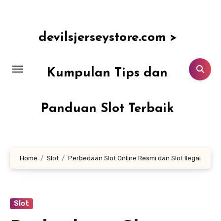
Lewati
ke
konten
devilsjerseystore.com >
Kumpulan Tips dan
Panduan Slot Terbaik
Home
Slot
Perbedaan Slot Online Resmi dan Slot Ilegal
Slot