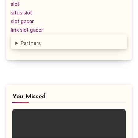
slot
situs slot
slot gacor
link slot gacor
Partners
You Missed