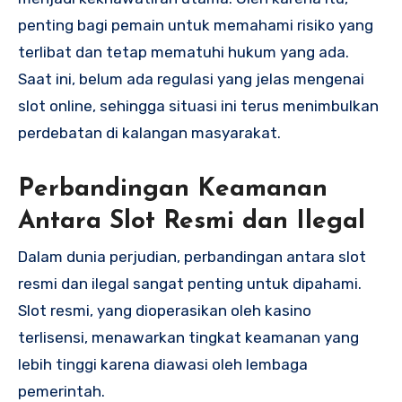
penting bagi pemain untuk memahami risiko yang
terlibat dan tetap mematuhi hukum yang ada.
Saat ini, belum ada regulasi yang jelas mengenai
slot online, sehingga situasi ini terus menimbulkan
perdebatan di kalangan masyarakat.
Perbandingan Keamanan
Antara Slot Resmi dan Ilegal
Dalam dunia perjudian, perbandingan antara slot
resmi dan ilegal sangat penting untuk dipahami.
Slot resmi, yang dioperasikan oleh kasino
terlisensi, menawarkan tingkat keamanan yang
lebih tinggi karena diawasi oleh lembaga
pemerintah.