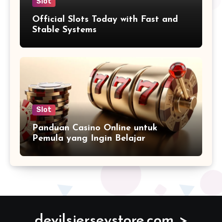
Slot
Official Slots Today with Fast and
Stable Systems
Slot
Panduan Casino Online untuk
Pemula yang Ingin Belajar
devilsjerseystore.com >