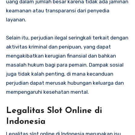
uang dalam jumlah besar karena tidak ada jaminan
keamanan atau transparansi dari penyedia
layanan.
Selain itu, perjudian ilegal seringkali terkait dengan
aktivitas kriminal dan penipuan, yang dapat
mengakibatkan kerugian finansial dan bahkan
masalah hukum bagi para pemain. Dampak sosial
juga tidak kalah penting, di mana kecanduan
perjudian dapat merusak hubungan keluarga dan
mempengaruhi kesehatan mental.
Legalitas Slot Online di
Indonesia
Legalitas slot online di Indonesia merupakan isu