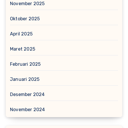
November 2025
Oktober 2025
April 2025
Maret 2025
Februari 2025
Januari 2025
Desember 2024
November 2024