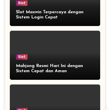
Slot
Slot Maxwin Terpercaya dengan
Sistem Login Cepat
Slot
Mahjong Resmi Hari Ini dengan
Sistem Cepat dan Aman