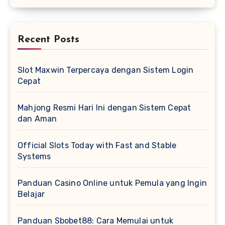
Recent Posts
Slot Maxwin Terpercaya dengan Sistem Login
Cepat
Mahjong Resmi Hari Ini dengan Sistem Cepat
dan Aman
Official Slots Today with Fast and Stable
Systems
Panduan Casino Online untuk Pemula yang Ingin
Belajar
Panduan Sbobet88: Cara Memulai untuk