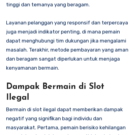
tinggi dan temanya yang beragam.
Layanan pelanggan yang responsif dan terpercaya
juga menjadi indikator penting, di mana pemain
dapat menghubungi tim dukungan jika mengalami
masalah. Terakhir, metode pembayaran yang aman
dan beragam sangat diperlukan untuk menjaga
kenyamanan bermain.
Dampak Bermain di Slot
Ilegal
Bermain di slot ilegal dapat memberikan dampak
negatif yang signifikan bagi individu dan
masyarakat. Pertama, pemain berisiko kehilangan