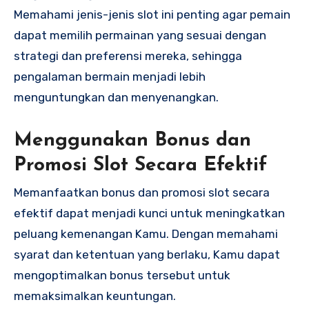
Memahami jenis-jenis slot ini penting agar pemain
dapat memilih permainan yang sesuai dengan
strategi dan preferensi mereka, sehingga
pengalaman bermain menjadi lebih
menguntungkan dan menyenangkan.
Menggunakan Bonus dan
Promosi Slot Secara Efektif
Memanfaatkan bonus dan promosi slot secara
efektif dapat menjadi kunci untuk meningkatkan
peluang kemenangan Kamu. Dengan memahami
syarat dan ketentuan yang berlaku, Kamu dapat
mengoptimalkan bonus tersebut untuk
memaksimalkan keuntungan.