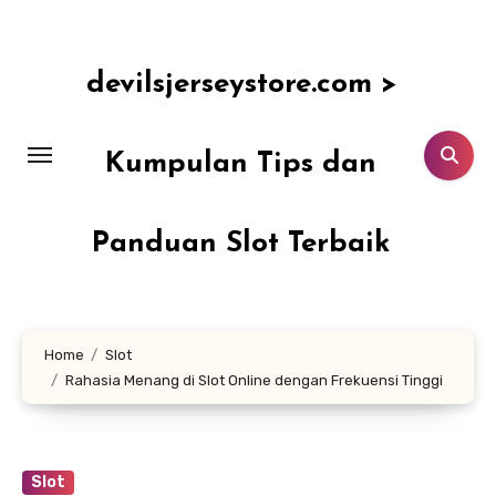
Lewati
ke
konten
devilsjerseystore.com >
Kumpulan Tips dan
Panduan Slot Terbaik
Home
Slot
Rahasia Menang di Slot Online dengan Frekuensi Tinggi
Slot