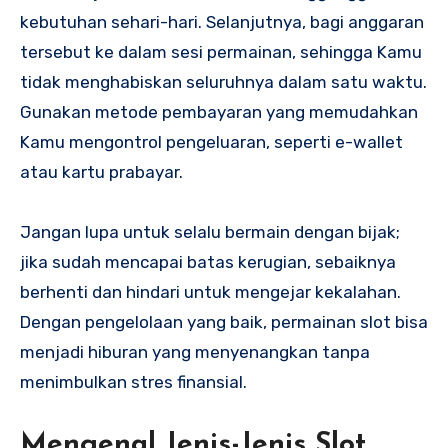
kebutuhan sehari-hari. Selanjutnya, bagi anggaran
tersebut ke dalam sesi permainan, sehingga Kamu
tidak menghabiskan seluruhnya dalam satu waktu.
Gunakan metode pembayaran yang memudahkan
Kamu mengontrol pengeluaran, seperti e-wallet
atau kartu prabayar.
Jangan lupa untuk selalu bermain dengan bijak;
jika sudah mencapai batas kerugian, sebaiknya
berhenti dan hindari untuk mengejar kekalahan.
Dengan pengelolaan yang baik, permainan slot bisa
menjadi hiburan yang menyenangkan tanpa
menimbulkan stres finansial.
Mengenal Jenis-Jenis Slot