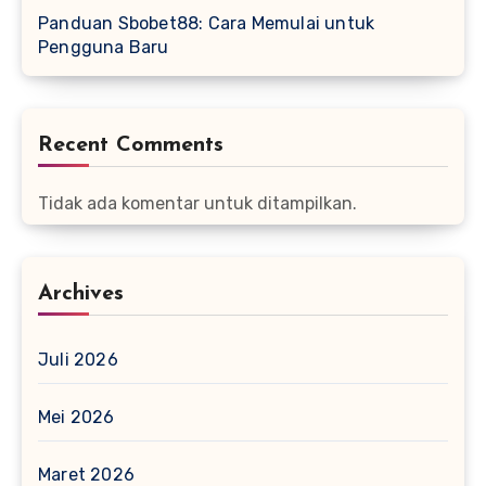
Panduan Sbobet88: Cara Memulai untuk
Pengguna Baru
Recent Comments
Tidak ada komentar untuk ditampilkan.
Archives
Juli 2026
Mei 2026
Maret 2026